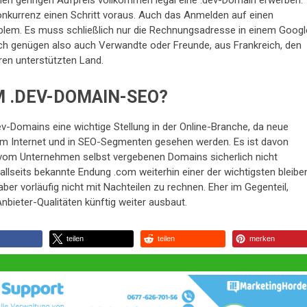
en geringen Aufpreis vollkommen legal eine .dev-Domain erwerben.
onkurrenz einen Schritt voraus. Auch das Anmelden auf einen
blem. Es muss schließlich nur die Rechnungsadresse in einem Googl
ch genügen also auch Verwandte oder Freunde, aus Frankreich, den
en unterstützten Land.
M .DEV-DOMAIN-SEO?
ev-Domains eine wichtige Stellung in der Online-Branche, da neue
im Internet und in SEO-Segmenten gesehen werden. Es ist davon
vom Unternehmen selbst vergebenen Domains sicherlich nicht
ie allseits bekannte Endung .com weiterhin einer der wichtigsten bleibe
 aber vorläufig nicht mit Nachteilen zu rechnen. Eher im Gegenteil,
bieter-Qualitäten künftig weiter ausbaut.
teilen
teilen
merken