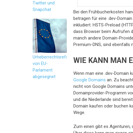
Twitter und
Snapchat
Bei den Frühbucherkosten hand
betragen für eine .dev-Domain 
inkludiert. HSTS-Preload (HTTP
dass Browser beim Aufrufen 
manch andere Domain-Provider
Premium-DNS, sind ebenfalls ni
Urheberrechtsreform
WIE KANN MAN E
von EU-
Parlament
Wenn man eine .dev-Domain kauf
abgesegnet
Google Domains
an. Zu beacht
nicht von Google Domains unt
Domainprovider-Programm von Go
und die Niederlande sind berei
Domain kaufen oder buchen kann?
Wege.
Zum einen gibt es Agenturen, 