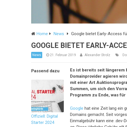
Home
News
Google bietet Early-Access f
GOOGLE BIETET EARLY-ACCE
News
21. Februar 2019
Alexander Strolz
Do
Es ist bereits seit längere
Domainprovider agieren wird
mit einer Art Auktionsprogr
Summen, um sich den Vorran
Programm zu Ende, was für 
Google
hat eine Zeit lang ein
Domains gemacht. Seit vorgeste
Offiziell: Digital
Einmalgebühr kann eine .dev-
Starter 2024