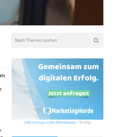
als
e
Unterstützung in allen Web-Belangen.
*Anzeige
r