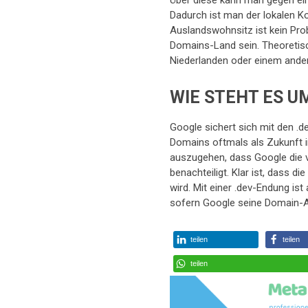
Über diese kann man gegen ein
Dadurch ist man der lokalen K
Auslandswohnsitz ist kein Pro
Domains-Land sein. Theoretis
Niederlanden oder einem ander
WIE STEHT ES U
Google sichert sich mit den .d
Domains oftmals als Zukunft 
auszugehen, dass Google die 
benachteiligt. Klar ist, dass d
wird. Mit einer .dev-Endung ist
sofern Google seine Domain-An
teilen
teilen
teilen