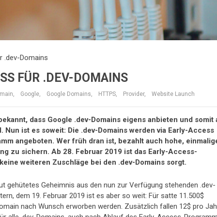
ür .dev-Domains
SS FÜR .DEV-DOMAINS
main
,
Google
,
Google Domains
,
HTTPS
,
Provider
,
Website Launch
m bekannt, dass Google .dev-Domains eigens anbieten und somit 
. Nun ist es soweit: Die .dev-Domains werden via Early-Access
amm angeboten. Wer früh dran ist, bezahlt auch hohe, einmalig
g zu sichern. Ab 28. Februar 2019 ist das Early-Access-
keine weiteren Zuschläge bei den .dev-Domains sorgt.
 gut gehütetes Geheimnis aus den nun zur Verfügung stehenden .dev-
rn, dem 19. Februar 2019 ist es aber so weit: Für satte 11.500$
Domain nach Wunsch erworben werden. Zusätzlich fallen 12$ pro Jah