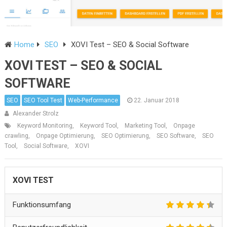
Home
SEO
XOVI Test – SEO & Social Software
XOVI TEST – SEO & SOCIAL
SOFTWARE
SEO
SEO Tool Test
Web-Performance
22. Januar 2018
Alexander Strolz
Keyword Monitoring
,
Keyword Tool
,
Marketing Tool
,
Onpage
crawling
,
Onpage Optimierung
,
SEO Optimierung
,
SEO Software
,
SEO
Tool
,
Social Software
,
XOVI
XOVI TEST
Funktionsumfang