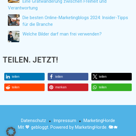
Eine Gratwanderung zwischen Freiheit und
Verantwortung
Die besten Online-Marketingblogs 2024: Insider-Tipps
für die Branche
Welche Bilder darf man frei verwenden?
TEILEN. JETZT!
teilen
teilen
teilen
teilen
merken
teilen
Datenschutz
Impressum
MarketingHorde
■
■