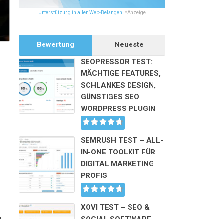
Unterstützung in allen Web-Belangen.
*Anzeige
NÜTZLICHE TOOLS IM ONLINE-MARKETING 2025
Bewertung
Neueste
SEOPRESSOR TEST:
MÄCHTIGE FEATURES,
SCHLANKES DESIGN,
GÜNSTIGES SEO
WORDPRESS PLUGIN
SEMRUSH TEST – ALL-
IN-ONE TOOLKIT FÜR
DIGITAL MARKETING
PROFIS
XOVI TEST – SEO &