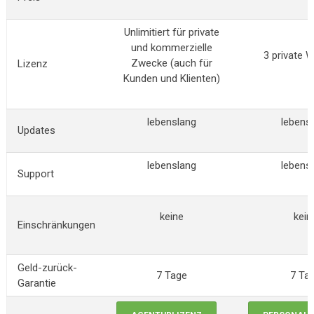
Unlimitiert für private
und kommerzielle
3 private 
Zwecke (auch für
Lizenz
Kunden und Klienten)
lebenslang
lebens
Updates
lebenslang
lebens
Support
keine
kein
Einschränkungen
Geld-zurück-
7 Tage
7 Ta
Garantie