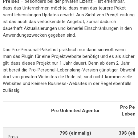
Preises
– besonders bei der privaten Lizenz – ist erkennbar,
dass das Unternehmen möchte, dass man das teurere Paket
samt lebenslangen Updates erwirbt. Aus Sicht von Preis/Leistung
ist das auch das verlockendste Angebot, zumal dadurch
dauerhaft Aktualisierungen und keinerlei Einschränkungen in den
Anwendungszwecken gegeben sind.
Das Pro-Personal-Paket ist praktisch nur dann sinnvoll, wenn
man das Plugin für eine Projektwebsite benötigt und es als sicher
gilt, dass dieses Projekt nur 1 Jahr dauert. Denn ab dem 2. Jahr
ist bereit die Pro-Personal-Lebenslang-Version günstiger. Obwohl
dort von privaten Websites die Rede ist, sind nicht-kommerzielle
Websites und kleinere Business-Websites in der Regel ebenfalls
zulässig.
Pro Per
Pro Unlimited Agentur
Lebens
79$ (einmalig)
39$ (ein
Preis