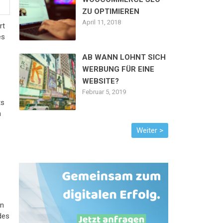
ZU OPTIMIEREN
April 11, 2018
rt
es
AB WANN LOHNT SICH
WERBUNG FÜR EINE
WEBSITE?
Februar 5, 2019
ts
m
in
des