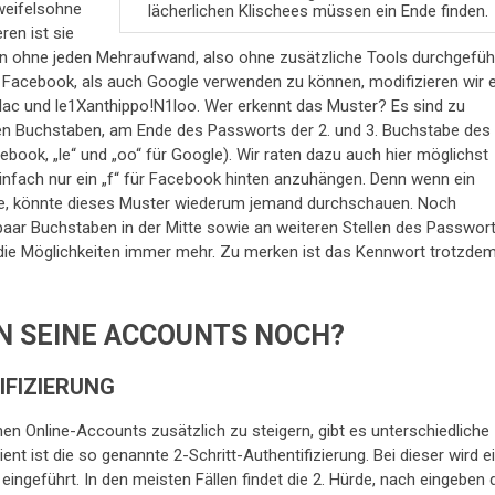
zweifelsohne
lächerlichen Klischees müssen ein Ende finden.
ren ist sie
nn ohne jeden Mehraufwand, also ohne zusätzliche Tools durchgefüh
 Facebook, als auch Google verwenden zu können, modifizieren wir 
lac und le1Xanthippo!N1loo. Wer erkennt das Muster? Es sind zu
zten Buchstaben, am Ende des Passworts der 2. und 3. Buchstabe des
cebook, „le“ und „oo“ für Google). Wir raten dazu auch hier möglichst
einfach nur ein „f“ für Facebook hinten anzuhängen. Denn wenn ein
te, könnte dieses Muster wiederum jemand durchschauen. Noch
 paar Buchstaben in der Mitte sowie an weiteren Stellen des Passwor
die Möglichkeiten immer mehr. Zu merken ist das Kennwort trotzde
N SEINE ACCOUNTS NOCH?
IFIZIERUNG
nen Online-Accounts zusätzlich zu steigern, gibt es unterschiedliche
ent ist die so genannte 2-Schritt-Authentifizierung. Bei dieser wird e
 eingeführt. In den meisten Fällen findet die 2. Hürde, nach eingeben 