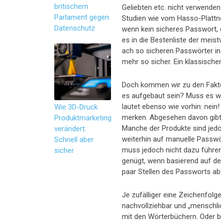
britischem
Geliebten etc. nicht verwenden
Parlament gegen
Studien wie vom Hasso-Plattn
Datenschutz
wenn kein sicheres Passwort, d
es in die Bestenliste der mei
ach so sicheren Passwörter in
mehr so sicher. Ein klassische
Doch kommen wir zu den Fakten
es aufgebaut sein? Muss es wir
lautet ebenso wie vorhin: nein
Wie 3D-Druck
merken. Abgesehen davon gibt 
Produktmarketing
Manche der Produkte sind jedoc
verändert:
weiterhin auf manuelle Passwö
Schnell aber
muss jedoch nicht dazu führe
sicher
genügt, wenn basierend auf de
paar Stellen des Passworts a
Je zufälliger eine Zeichenfolge
nachvollziehbar und „menschli
mit den Wörterbüchern. Oder b