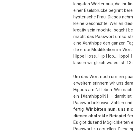
längsten Wörter aus, die ihr f
einer Eselsbrücke beginnt bere
hysterische Frau. Dieses nehm
kleine Geschichte. Wer an dies
kreativ sein möchte, begeht b
macht das Passwort umso stärk
eine Xanthippe den ganzen Ta
die erste Modifikation im Wort
Hippe Hose…Hip Hop…Hippo! 1X
lassen wir gleich wo es ist: 1X
Um das Wort noch um ein paa
erweitern erinnern wir uns dar
Hippos am Nil leben. Wir mac
ein 1Xanthippo!N1l – damit ist
Passwort inklusive Zahlen und
fertig.
Wir bitten nun, uns ni
dieses abstrakte Beispiel f
Es gibt duzend Möglichkeiten 
Passwort zu erstellen. Diese s