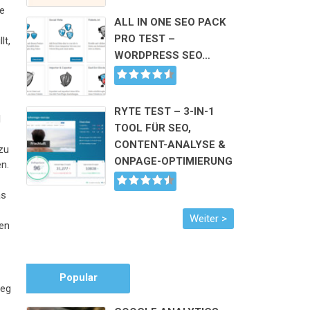
te
ALL IN ONE SEO PACK
PRO TEST –
lt,
WORDPRESS SEO…
e
RYTE TEST – 3-IN-1
l
TOOL FÜR SEO,
CONTENT-ANALYSE &
zu
ONPAGE-OPTIMIERUNG
n.
as
ten
Popular
weg