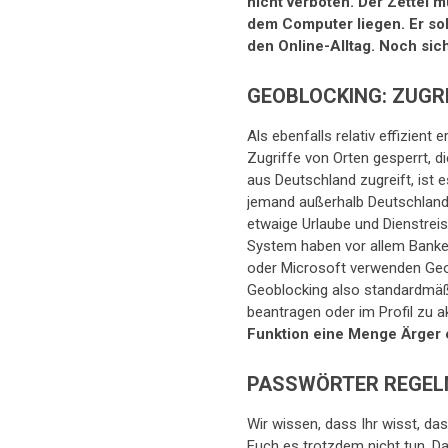
nicht verboten. Der Zettel m
dem Computer liegen. Er soll
den Online-Alltag. Noch sich
GEOBLOCKING: ZUGRI
Als ebenfalls relativ effizien
Zugriffe von Orten gesperrt, 
aus Deutschland zugreift, ist 
jemand außerhalb Deutschlands
etwaige Urlaube und Dienstrei
System haben vor allem Banken
oder Microsoft verwenden Geobl
Geoblocking also standardmäßi
beantragen oder im Profil zu ak
Funktion eine Menge Ärger 
PASSWÖRTER REGEL
Wir wissen, dass Ihr wisst, das
Euch es trotzdem nicht tun. D