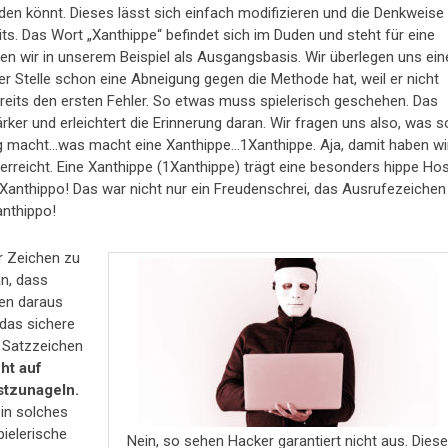
inden könnt. Dieses lässt sich einfach modifizieren und die Denkweise
its. Das Wort „Xanthippe“ befindet sich im Duden und steht für eine
en wir in unserem Beispiel als Ausgangsbasis. Wir überlegen uns ein
er Stelle schon eine Abneigung gegen die Methode hat, weil er nicht
ereits den ersten Fehler. So etwas muss spielerisch geschehen. Das
er und erleichtert die Erinnerung daran. Wir fragen uns also, was s
g macht…was macht eine Xanthippe…1Xanthippe. Aja, damit haben wi
 erreicht. Eine Xanthippe (1Xanthippe) trägt eine besonders hippe Hos
anthippo! Das war nicht nur ein Freudenschrei, das Ausrufezeichen
anthippo!
r Zeichen zu
an, dass
hen daraus
 das sichere
 Satzzeichen
cht auf
estzunageln.
ein solches
pielerische
Nein, so sehen Hacker garantiert nicht aus. Dies