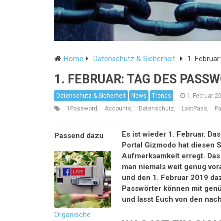
Home
Datenschutz & Sicherheit
1. Februa
1. FEBRUAR: TAG DES PASS
Datenschutz & Sicherheit
News
Trends
1. Februar 2
1Password
,
Accounts
,
Datenschutz
,
LastPass
,
Pa
Es ist wieder 1. Februar. D
Portal Gizmodo hat diesen S
Aufmerksamkeit erregt. Das i
man niemals weit genug vor
und den 1. Februar 2019 da
Passwörter können mit genü
und lasst Euch von den nach
Organische