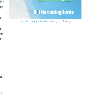
das
cht
t.
Unterstützung in allen Web-Belangen.
*Anzeige
as
nem
r
ort
rm