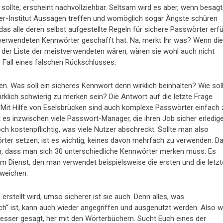
 sollte, erscheint nachvollziehbar. Seltsam wird es aber, wenn besag
er-Institut Aussagen treffen und womöglich sogar Ängste schüren
as alle deren selbst aufgestellte Regeln für sichere Passwörter erfül
stverwendeten Kennwörter geschafft hat. Na, merkt Ihr was? Wenn di
 der Liste der meistverwendeten wären, wären sie wohl auch nicht
r Fall eines falschen Rückschlusses.
. Was soll ein sicheres Kennwort denn wirklich beinhalten? Wie sol
klich schwierig zu merken sein? Die Antwort auf die letzte Frage
! Mit Hilfe von Eselsbrücken sind auch komplexe Passwörter einfach 
es inzwischen viele Passwort-Manager, die ihren Job sicher erledige
h kostenpflichtig, was viele Nutzer abschreckt. Sollte man also
rter setzen, ist es wichtig, keines davon mehrfach zu verwenden. D
n, dass man sich 30 unterschiedliche Kennwörter merken muss. Es
m Dienst, den man verwendet beispielsweise die ersten und die letz
bweichen.
 erstellt wird, umso sicherer ist sie auch. Denn alles, was
ch“ ist, kann auch wieder angegriffen und ausgenutzt werden. Also 
esser gesagt, her mit den Wörterbüchern. Sucht Euch eines der