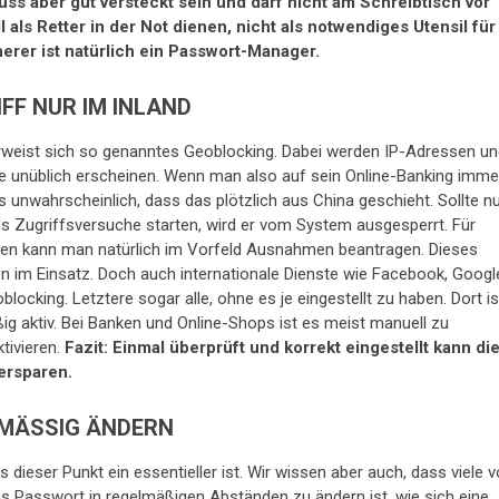
uss aber gut versteckt sein und darf nicht am Schreibtisch vor
 als Retter in der Not dienen, nicht als notwendiges Utensil für
erer ist natürlich ein Passwort-Manager.
FF NUR IM INLAND
t erweist sich so genanntes Geoblocking. Dabei werden IP-Adressen u
die unüblich erscheinen. Wenn man also auf sein Online-Banking imme
es unwahrscheinlich, dass das plötzlich aus China geschieht. Sollte n
 Zugriffsversuche starten, wird er vom System ausgesperrt. Für
sen kann man natürlich im Vorfeld Ausnahmen beantragen. Dieses
 im Einsatz. Doch auch internationale Dienste wie Facebook, Googl
ocking. Letztere sogar alle, ohne es je eingestellt zu haben. Dort is
g aktiv. Bei Banken und Online-Shops ist es meist manuell zu
tivieren.
Fazit: Einmal überprüft und korrekt eingestellt kann di
ersparen.
MÄSSIG ÄNDERN
s dieser Punkt ein essentieller ist. Wir wissen aber auch, dass viele 
as Passwort in regelmäßigen Abständen zu ändern ist, wie sich eine