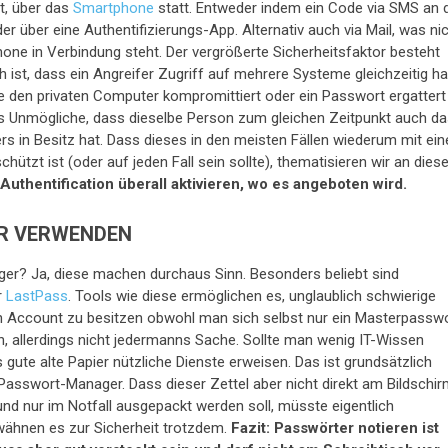
t, über das
Smartphone
statt. Entweder indem ein Code via SMS an 
r über eine Authentifizierungs-App. Alternativ auch via Mail, was ni
ne in Verbindung steht. Der vergrößerte Sicherheitsfaktor besteht
h ist, dass ein Angreifer Zugriff auf mehrere Systeme gleichzeitig ha
e den privaten Computer kompromittiert oder ein Passwort ergattert
s Unmögliche, dass dieselbe Person zum gleichen Zeitpunkt auch d
s in Besitz hat. Dass dieses in den meisten Fällen wiederum mit ei
ützt ist (oder auf jeden Fall sein sollte), thematisieren wir an diese
-Authentification überall aktivieren, wo es angeboten wird.
R VERWENDEN
er? Ja, diese machen durchaus Sinn. Besonders beliebt sind
r
LastPass
. Tools wie diese ermöglichen es, unglaublich schwierige
n Account zu besitzen obwohl man sich selbst nur ein Masterpassw
h, allerdings nicht jedermanns Sache. Sollte man wenig IT-Wissen
 gute alte Papier nützliche Dienste erweisen. Das ist grundsätzlich
e-Passwort-Manager. Dass dieser Zettel aber nicht direkt am Bildschi
nd nur im Notfall ausgepackt werden soll, müsste eigentlich
rwähnen es zur Sicherheit trotzdem.
Fazit: Passwörter notieren ist