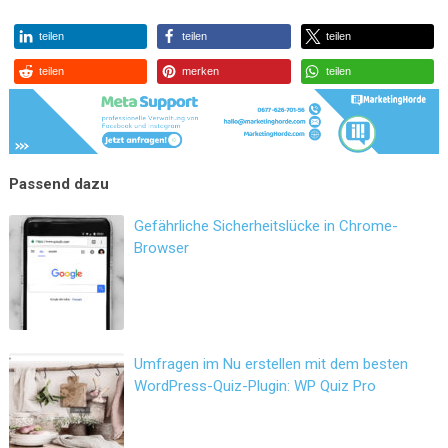
teilen
teilen
teilen
teilen
merken
teilen
Gefährliche Sicherheitslücke in Chrome-
Browser
Umfragen im Nu erstellen mit dem besten
WordPress-Quiz-Plugin: WP Quiz Pro