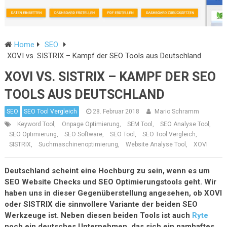
Home
SEO
XOVI vs. SISTRIX – Kampf der SEO Tools aus Deutschland
XOVI VS. SISTRIX – KAMPF DER SEO
TOOLS AUS DEUTSCHLAND
SEO
SEO Tool Vergleich
28. Februar 2018
Mario Schramm
Keyword Tool
,
Onpage Optimierung
,
SEM Tool
,
SEO Analyse Tool
,
SEO Optimierung
,
SEO Software
,
SEO Tool
,
SEO Tool Vergleich
,
SISTRIX
,
Suchmaschinenoptimierung
,
Website Analyse Tool
,
XOVI
Deutschland scheint eine Hochburg zu sein, wenn es um
SEO Website Checks und SEO Optimierungstools geht. Wir
haben uns in dieser Gegenüberstellung angesehen, ob XOVI
oder SISTRIX die sinnvollere Variante der beiden SEO
Werkzeuge ist. Neben diesen beiden Tools ist auch
Ryte
noch ein deutsches Unternehmen, das sich ein namhaftes