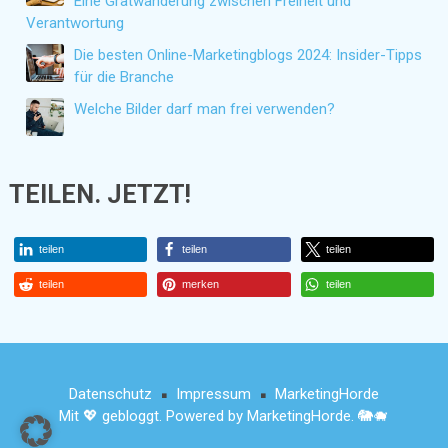
Eine Gratwanderung zwischen Freiheit und
Verantwortung
Die besten Online-Marketingblogs 2024: Insider-Tipps
für die Branche
Welche Bilder darf man frei verwenden?
TEILEN. JETZT!
teilen
teilen
teilen
teilen
merken
teilen
Datenschutz
Impressum
MarketingHorde
■
■