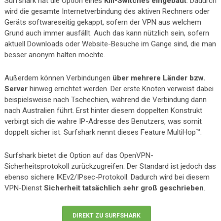
Surfshark hat die Option eines
Kill-Switches eingebaut
. Dadurch
wird die gesamte Internetverbindung des aktiven Rechners oder
Geräts softwareseitig gekappt, sofern der VPN aus welchem
Grund auch immer ausfällt. Auch das kann nützlich sein, sofern
aktuell Downloads oder Website-Besuche im Gange sind, die man
besser anonym halten möchte.
Außerdem können Verbindungen
über mehrere Länder bzw.
Server
hinweg errichtet werden. Der erste Knoten verweist dabei
beispielsweise nach Tschechien, während die Verbindung dann
nach Australien führt. Erst hinter diesem doppelten Konstrukt
verbirgt sich die wahre IP-Adresse des Benutzers, was somit
doppelt sicher ist. Surfshark nennt dieses Feature MultiHop™.
Surfshark bietet die Option auf das OpenVPN-
Sicherheitsprotokoll zurückzugreifen. Der Standard ist jedoch das
ebenso sichere IKEv2/IPsec-Protokoll. Dadurch wird bei diesem
VPN-Dienst
Sicherheit tatsächlich sehr groß geschrieben
.
DIREKT ZU SURFSHARK