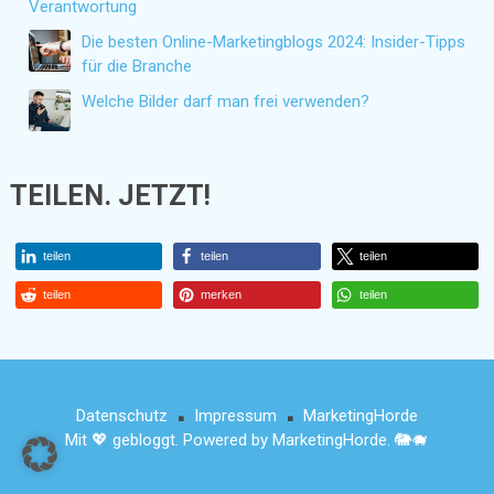
Verantwortung
Die besten Online-Marketingblogs 2024: Insider-Tipps
für die Branche
Welche Bilder darf man frei verwenden?
TEILEN. JETZT!
teilen
teilen
teilen
teilen
merken
teilen
Datenschutz
Impressum
MarketingHorde
■
■