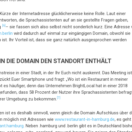
Kürze der Internetadresse glücklicherweise keine Rolle. Laut einer
ntworten, die Sprachassistenten auf an sie gestellte Fragen geben,
[6]
ng
– sie fassen sich also selbst nicht sonderlich kurz. Eine Adresse 
.berlin
wird dadurch auf einmal zur eingängigen Domain, obwohl sie
 ist. Ihr Vorteil ist, dass sie ganz natürlich ausgesprochen werden
NN DIE DOMAIN DEN STANDORT ENTHÄLT
enstreise in einer Stadt, in der Ihr Euch nicht auskennt. Das Meeting is
r zückt Euer Smartphone und fragt: „Wo ist ein Restaurant in meiner
t es häufiger, denn das Unternehmen BrightLocal hat in einer 2018
efunden, dass 58 Prozent der Nutzer ihre Sprachassistenten befrag
[7]
ihrer Umgebung zu bekommen.
en ist es deshalb sinnvoll, wenn gleich die Domain Aufschluss über 
nen möglich mit Adressen wie
www.restaurant-in-hamburg.de
, es geht
ant.hamburg
. Neben .hamburg und .berlin gibt es in Deutschland bish