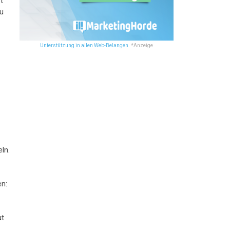
t
zu
Unterstützung in allen Web-Belangen.
*Anzeige
ln.
en:
ut