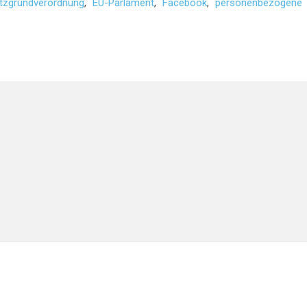
tzgrundverordnung
,
EU-Parlament
,
Facebook
,
personenbezogene