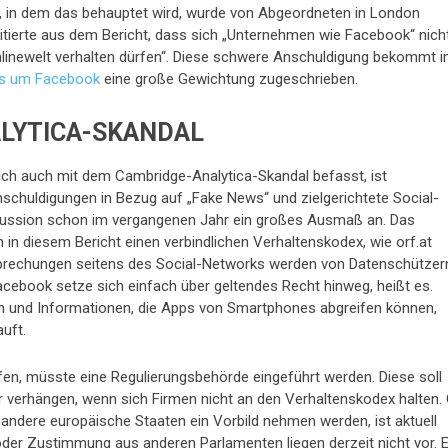
, in dem das behauptet wird, wurde von Abgeordneten in London
 zitierte aus dem Bericht, dass sich „Unternehmen wie Facebook“ nich
 Onlinewelt verhalten dürfen“. Diese schwere Anschuldigung bekommt 
ls um Facebook
eine große Gewichtung zugeschrieben.
LYTICA-SKANDAL
lich auch mit dem Cambridge-Analytica-Skandal befasst, ist
nschuldigungen in Bezug auf „Fake News“ und zielgerichtete Social-
kussion schon im vergangenen Jahr ein großes Ausmaß an. Das
n in diesem Bericht einen verbindlichen Verhaltenskodex, wie orf.at
rsprechungen seitens des Social-Networks werden von Datenschützer
 Facebook setze sich einfach über geltendes Recht hinweg, heißt es.
 und Informationen, die Apps von Smartphones abgreifen können,
uft.
fen, müsste eine Regulierungsbehörde eingeführt werden. Diese soll
 verhängen, wenn sich Firmen nicht an den Verhaltenskodex halten.
 andere europäische Staaten ein Vorbild nehmen werden, ist aktuell
 oder Zustimmung aus anderen Parlamenten liegen derzeit nicht vor. 