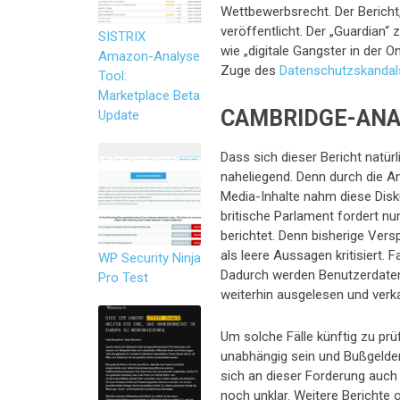
Wettbewerbsrecht. Der Bericht
veröffentlicht. Der „Guardian“
SISTRIX
wie „digitale Gangster in der
Amazon-Analyse
Zuge des
Datenschutzskanda
Tool:
Marketplace Beta
CAMBRIDGE-ANA
Update
Dass sich dieser Bericht natür
naheliegend. Denn durch die A
Media-Inhalte nahm diese Dis
britische Parlament fordert nu
berichtet. Denn bisherige Ve
als leere Aussagen kritisiert.
WP Security Ninja
Dadurch werden Benutzerdaten
Pro Test
weiterhin ausgelesen und verka
Um solche Fälle künftig zu prü
unabhängig sein und Bußgelder
sich an dieser Forderung auch
noch unklar. Weitere Berichte