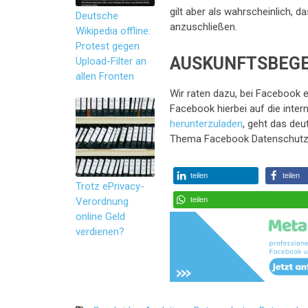
gilt aber als wahrscheinlich,
Deutsche
anzuschließen.
Wikipedia offline:
Protest gegen
AUSKUNFTSBEGE
Upload-Filter an
allen Fronten
Wir raten dazu, bei Facebook 
Facebook hierbei auf die inter
herunterzuladen
, geht das deu
Thema Facebook Datenschutz ble
teilen
teilen
Trotz ePrivacy-
Verordnung
teilen
online Geld
verdienen?