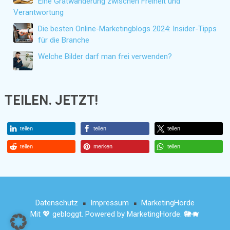
Eine Gratwanderung zwischen Freiheit und
Verantwortung
Die besten Online-Marketingblogs 2024: Insider-Tipps
für die Branche
Welche Bilder darf man frei verwenden?
TEILEN. JETZT!
teilen
teilen
teilen
teilen
merken
teilen
Datenschutz
Impressum
MarketingHorde
■
■