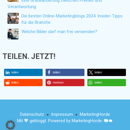
Eine Gratwanderung zwischen Freiheit und
Verantwortung
Die besten Online-Marketingblogs 2024: Insider-Tipps
für die Branche
Welche Bilder darf man frei verwenden?
TEILEN. JETZT!
teilen
teilen
teilen
teilen
merken
teilen
Datenschutz
Impressum
MarketingHorde
■
■