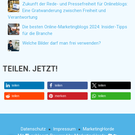
Zukunft der Rede- und Pressefreiheit für Onlineblogs:
Eine Gratwanderung zwischen Freiheit und
Verantwortung
Die besten Online-Marketingblogs 2024: Insider-Tipps
für die Branche
Welche Bilder darf man frei verwenden?
TEILEN. JETZT!
teilen
teilen
teilen
teilen
merken
teilen
Datenschutz
Impressum
MarketingHorde
■
■