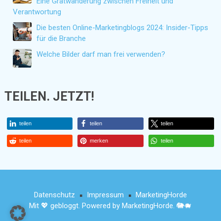
Eine Gratwanderung zwischen Freiheit und
Verantwortung
Die besten Online-Marketingblogs 2024: Insider-Tipps
für die Branche
Welche Bilder darf man frei verwenden?
TEILEN. JETZT!
teilen
teilen
teilen
teilen
merken
teilen
Datenschutz
Impressum
MarketingHorde
■
■