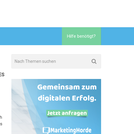
Hilfe benötigt?
ES
h
ns