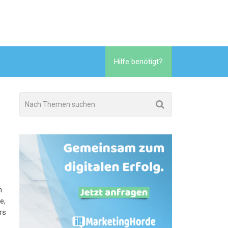
Hilfe benötigt?
n
e,
rs