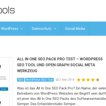
WordPress
Datenschutz
Social Media
ALL IN ONE SEO PACK PRO TEST – WORDPRESS
SEO TOOL UND OPEN GRAPH SOCIAL META
WERKZEUG
SEO
WordPress SEO Tool
2. Mai 2018
Was ist das All In One SEO Pack Pro? Ein Name, der viele
Betreibern von WordPress Websites ein Begriff sein dürft
ist jener des All In One SEO Packs des Softwareentwickle
Semper. Das Entwicklerstudio Semper …