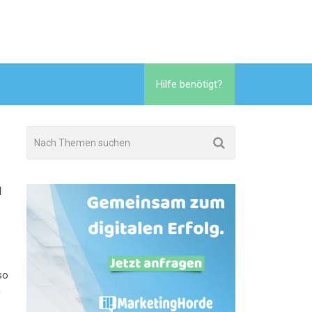
Hilfe benötigt?
N
so
h