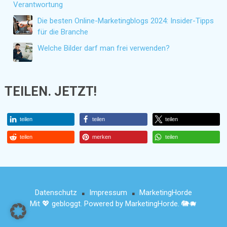
Verantwortung
Die besten Online-Marketingblogs 2024: Insider-Tipps
für die Branche
Welche Bilder darf man frei verwenden?
TEILEN. JETZT!
teilen
teilen
teilen
teilen
merken
teilen
Datenschutz
Impressum
MarketingHorde
■
■